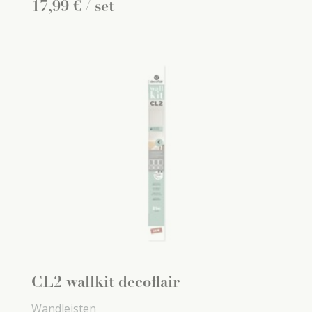
17
,
99
€
/ set
CL2 wallkit decoflair
Wandleisten