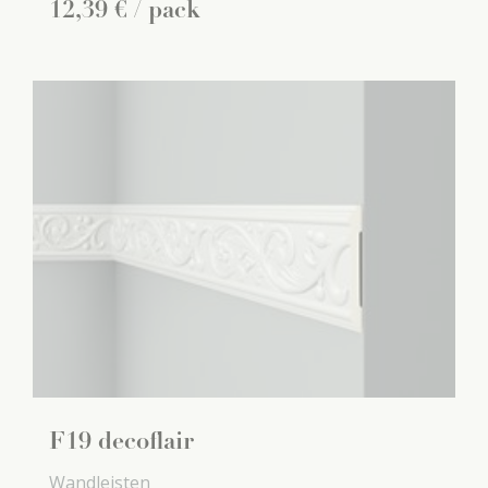
12
,
39
€
/ pack
F19 decoflair
Wandleisten