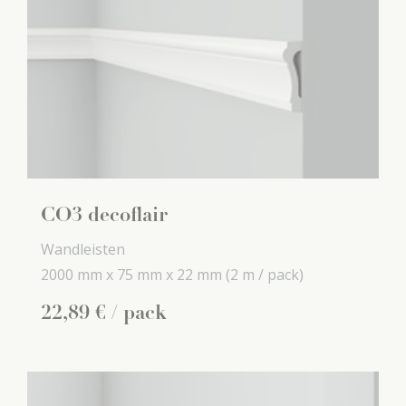
CO3 decoflair
Wandleisten
2000 mm x
75 mm x
22 mm
(2 m / pack)
22
,
89
€
/ pack