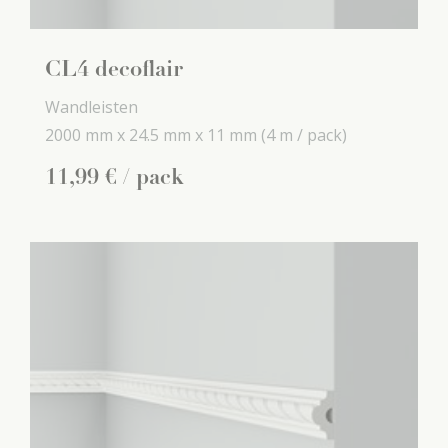
CL4 decoflair
Wandleisten
2000 mm x
24.5 mm x
11 mm
(4 m / pack)
11
,
99
€
/ pack