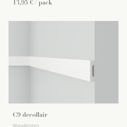
13
,
95
€
/ pack
C9 decoflair
Wandleisten