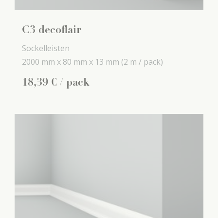
C3 decoflair
Sockelleisten
2000 mm x
80 mm x
13 mm
(2 m / pack)
18
,
39
€
/ pack