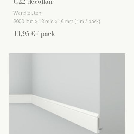
C22 decoflair
Wandleisten
2000 mm x
18 mm x
10 mm
(4 m / pack)
13
,
95
€
/ pack