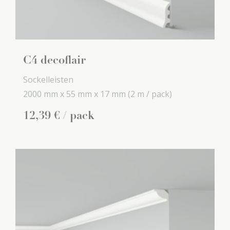
C4 decoflair
Sockelleisten
2000 mm x
55 mm x
17 mm
(2 m / pack)
12
,
39
€
/ pack