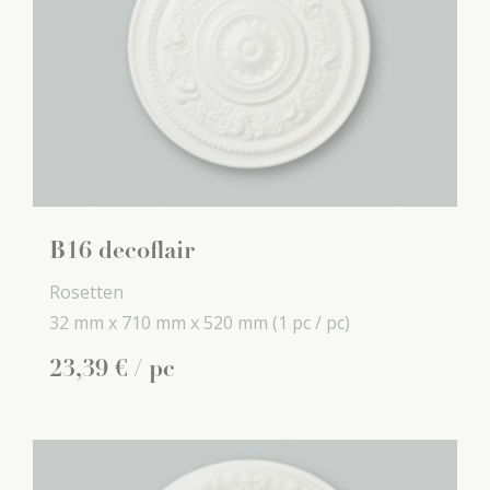
B16 decoflair
Rosetten
32 mm x
710 mm x
520 mm
(1 pc / pc)
23
,
39
€
/ pc