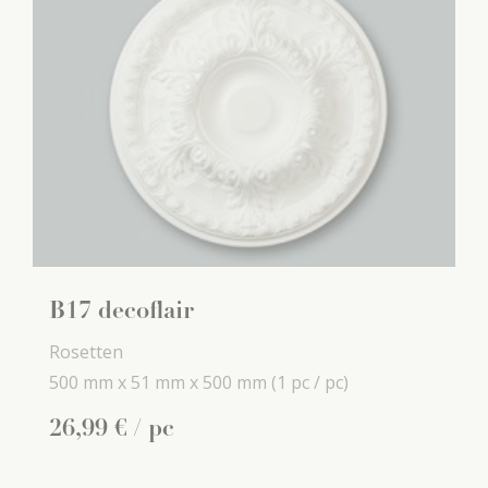
B17 decoflair
Rosetten
500 mm x
51 mm x
500 mm
(1 pc / pc)
26
,
99
€
/ pc