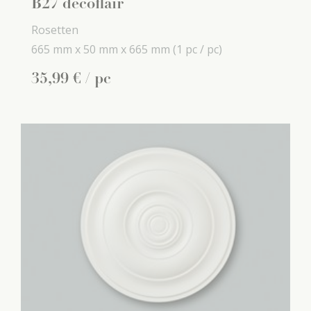
B27 decoflair
Rosetten
665 mm x
50 mm x
665 mm
(1 pc / pc)
35
,
99
€
/ pc