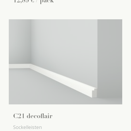
12
,
89
€
/ pack
C21 decoflair
Sockelleisten