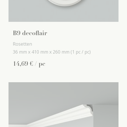
B9 decoflair
Rosetten
36 mm x
410 mm x
260 mm
(1 pc / pc)
14
,
69
€
/ pc