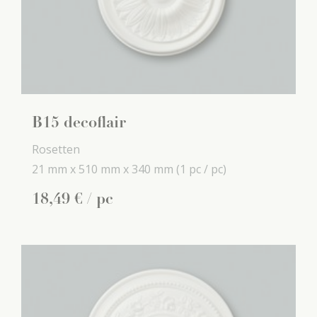
B15 decoflair
Rosetten
21 mm x
510 mm x
340 mm
(1 pc / pc)
18
,
49
€
/ pc