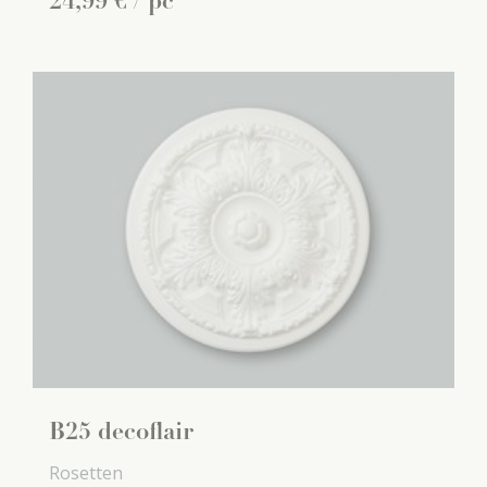
24
,
99
€
/ pc
B25 decoflair
Rosetten