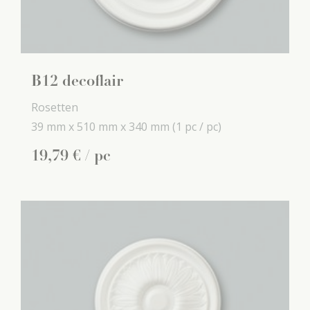
B12 decoflair
Rosetten
39 mm x
510 mm x
340 mm
(1 pc / pc)
19
,
79
€
/ pc