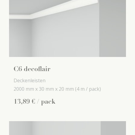
C6 decoflair
Deckenleisten
2000 mm x
30 mm x
20 mm
(4 m / pack)
13
,
89
€
/ pack