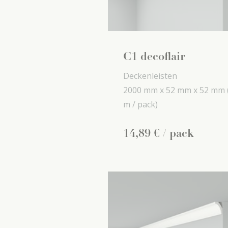
C1 decoflair
Deckenleisten
2000 mm x
52 mm x
52 mm
m / pack)
14
,
89
€
/ pack