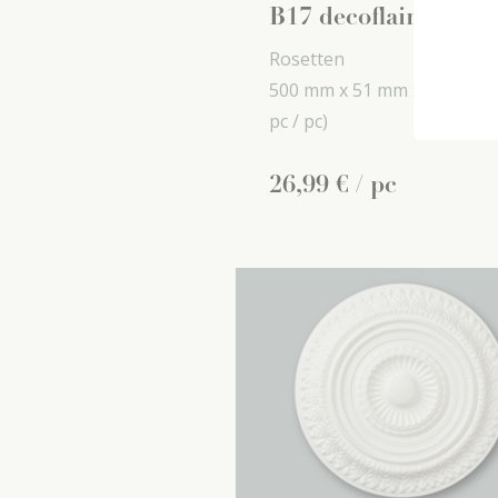
B17 decoflair
Rosetten
500 mm x
51 mm x
500 mm
pc / pc)
26
,
99
€
/ pc