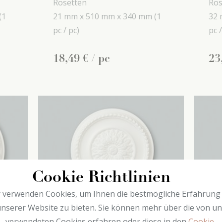
Rosetten
Ros
(1
21 mm x
510 mm x
340 mm
(1
32 
pc / pc)
pc /
18
,
49
€
/ pc
23
Cookie Richtlinien
 verwenden Cookies, um Ihnen die bestmögliche Erfahrung
nserer Website zu bieten. Sie können mehr über die von u
verwendeten Cookies erfahren oder diese in den
Cookie-