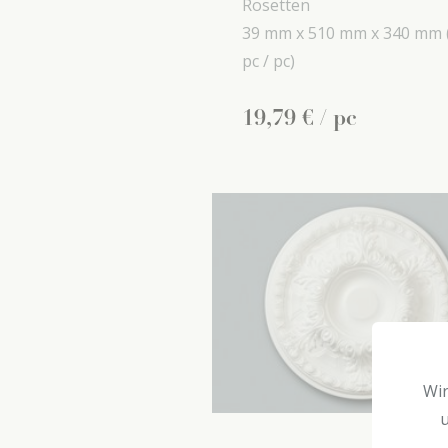
Rosetten
39 mm x
510 mm x
340 mm
pc / pc)
19
,
79
€
/ pc
Wir
u