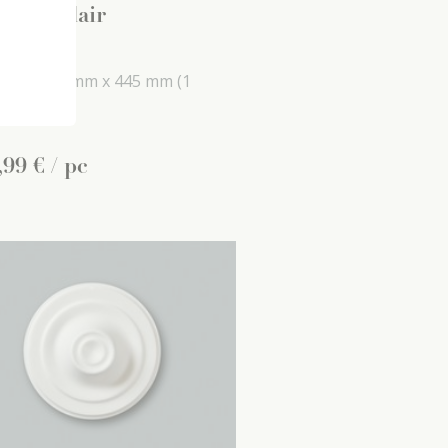
5 decoflair
etten
 mm x
26 mm x
445 mm
(1
 pc)
,
99
€
/ pc