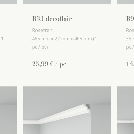
B33 decoflair
B9
Rosetten
Ros
(1
465 mm x
22 mm x
465 mm
(1
36 
pc / pc)
pc /
25
,
99
€
/ pc
14