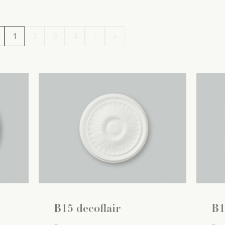
1
2
3
4
›
»
B15 decoflair
B1