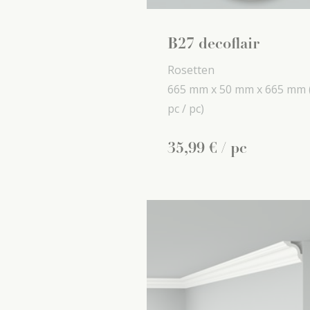
B27 decoflair
Rosetten
665 mm x
50 mm x
665 mm
pc / pc)
35
,
99
€
/ pc