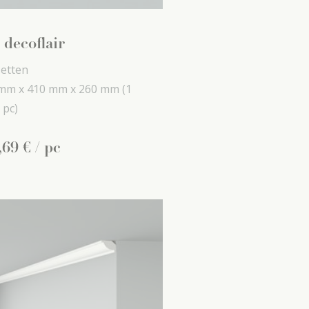
 decoflair
etten
mm x
410 mm x
260 mm
(1
 pc)
,
69
€
/ pc