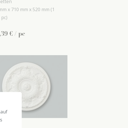
etten
mm x
710 mm x
520 mm
(1
 pc)
,
39
€
/ pc
 auf
ns