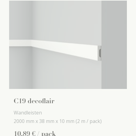
C19 decoflair
Wandleisten
2000 mm x
38 mm x
10 mm
(2 m / pack)
10
,
89
€
/ pack