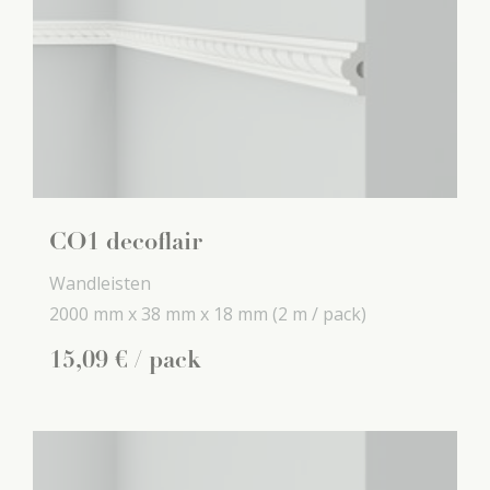
CO1 decoflair
Wandleisten
2000 mm x
38 mm x
18 mm
(2 m / pack)
15
,
09
€
/ pack