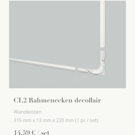
CL2 Rahmenecken decoflair
Wandleisten
315 mm x
13 mm x
220 mm
(1 pc / set)
14
,
59
€
/ set