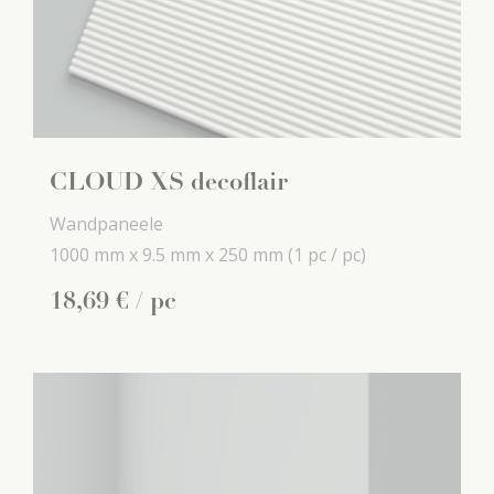
CLOUD XS decoflair
Wandpaneele
1000 mm x
9.5 mm x
250 mm
(1 pc / pc)
18
,
69
€
/ pc