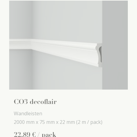
CO3 decoflair
Wandleisten
2000 mm x
75 mm x
22 mm
(2 m / pack)
22
,
89
€
/ pack