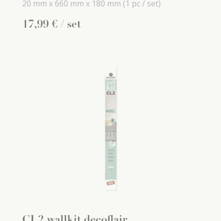
20 mm x
660 mm x
180 mm
(1 pc / set)
17
,
99
€
/ set
CL2 wallkit decoflair