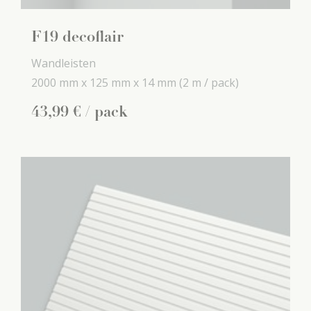
F19 decoflair
Wandleisten
2000 mm x
125 mm x
14 mm
(2 m / pack)
43
,
99
€
/ pack