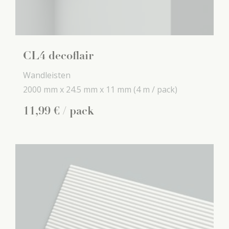
CL4 decoflair
Wandleisten
2000 mm x
24.5 mm x
11 mm
(4 m / pack)
11
,
99
€
/ pack