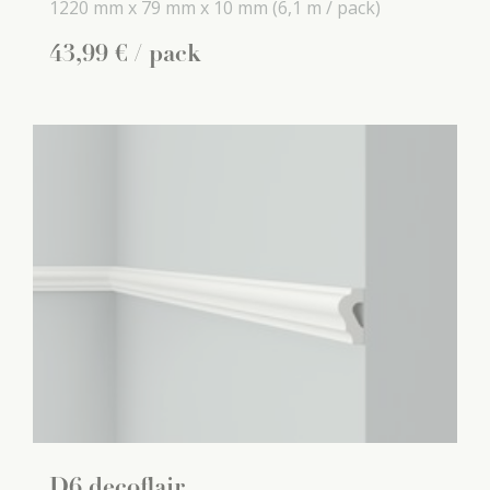
1220 mm x
79 mm x
10 mm
(6,1 m / pack)
43
,
99
€
/ pack
D6 decoflair