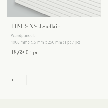
LINES XS decoflair
Wandpaneele
1000 mm x
9.5 mm x
250 mm
(1 pc / pc)
18
,
69
€
/ pc
1
›
»