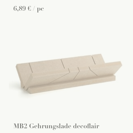
6
,
89
€
/ pc
MB2 Gehrungslade decoflair