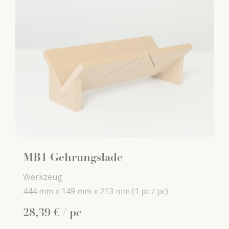
MB1 Gehrungslade
Werkzeug
444 mm x
149 mm x
213 mm
(1 pc / pc)
28
,
39
€
/ pc