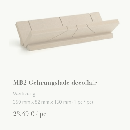
MB2 Gehrungslade decoflair
Werkzeug
350 mm x
82 mm x
150 mm
(1 pc / pc)
23
,
49
€
/ pc