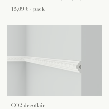
15
,
09
€
/ pack
CO2 decoflair