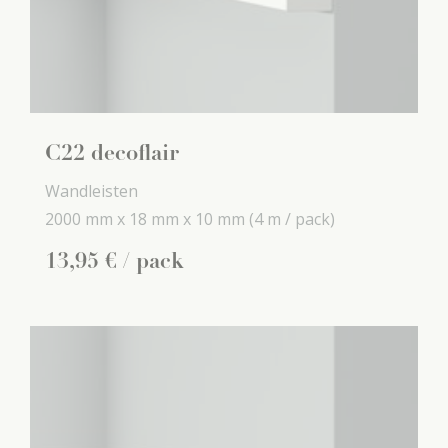
C22 decoflair
Wandleisten
2000 mm x
18 mm x
10 mm
(4 m / pack)
13
,
95
€
/ pack