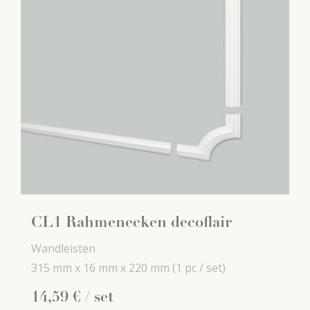
CL1 Rahmenecken decoflair
Wandleisten
315 mm x
16 mm x
220 mm
(1 pc / set)
14
,
59
€
/ set