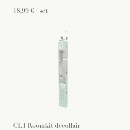
18
,
99
€
/ set
CL1 Roomkit decoflair