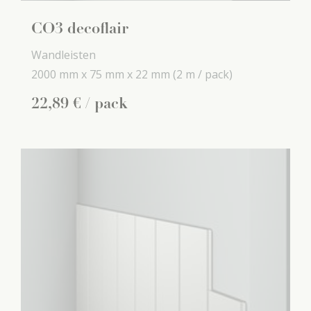
CO3 decoflair
Wandleisten
2000 mm x
75 mm x
22 mm
(2 m / pack)
22
,
89
€
/ pack