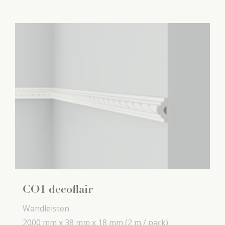
CO1 decoflair
Wandleisten
2000 mm x
38 mm x
18 mm
(2 m / pack)