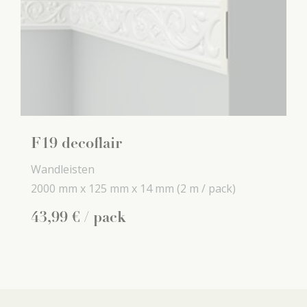
F19 decoflair
Wandleisten
2000 mm x
125 mm x
14 mm
(2 m / pack)
43
,
99
€
/ pack