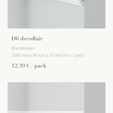
D6 decoflair
Wandleisten
2000 mm x
40 mm x
20 mm
(4 m / pack)
12
,
39
€
/ pack