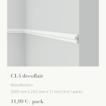
CL4 decoflair
Wandleisten
2000 mm x
24.5 mm x
11 mm
(4 m / pack)
11
,
99
€
/ pack