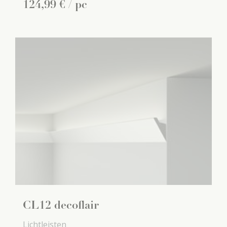
124
,
99
€
/ pc
CL12 decoflair
Lichtleisten