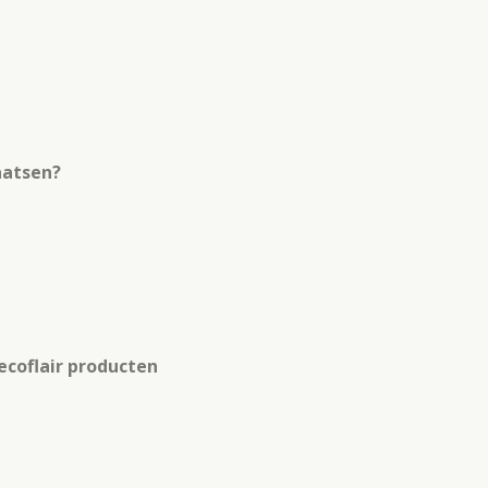
aatsen?
coflair producten