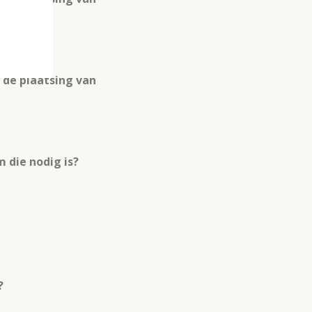
 de plaatsing van
 die nodig is?
?