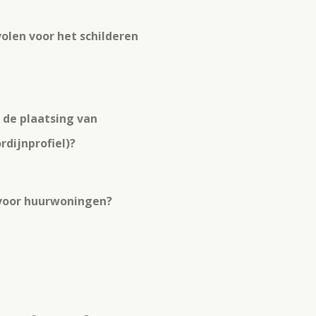
len voor het schilderen
 de plaatsing van
ordijnprofiel)?
t voor huurwoningen?