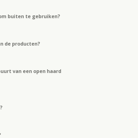
 om buiten te gebruiken?
van de producten?
buurt van een open haard
?
?