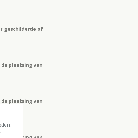
ds geschilderde of
 de plaatsing van
 de plaatsing van
eden.
f
 de plaatsing van