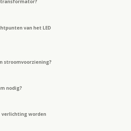
D transformator?
chtpunten van het LED
ijn stroomvoorziening?
aam nodig?
e verlichting worden