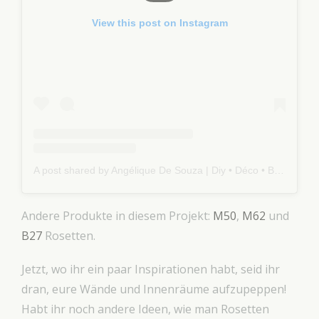
View this post on Instagram
A post shared by Angélique De Souza | Diy • Déco • Bricolage (@addictdeco_myhome)
Andere Produkte in diesem Projekt:
M50
,
M62
und
B27
Rosetten.
Jetzt, wo ihr ein paar Inspirationen habt, seid ihr
dran, eure Wände und Innenräume aufzupeppen!
Habt ihr noch andere Ideen, wie man Rosetten