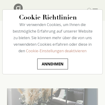
Cookie Richtlinien
Wir verwenden Cookies, um Ihnen die
bestmögliche Erfahrung auf unserer Website
zu bieten. Sie können mehr über die von uns
IKEA Spiegel Hack - 6
verwendeten Cookies erfahren oder diese in
einfache Schritte, um Ihren
den
Cookie-Einstellungen deaktivieren
eigenen Spiegel im Industrial
Style mit decoflair zu
ANNEHMEN
erstellen