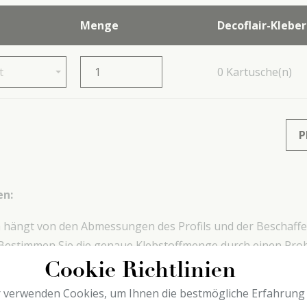
Menge
Decoflair-Kleber
t
0
Kartusche(n)
P
en:
 hängt von den Abmessungen des Profils und der Beschaffe
Bestimmen Sie die genaue Klebstoffmenge durch einen Pro
bedingt, stets unsere Installationsvideos anzusehen und d
Cookie Richtlinien
 zu lesen, bevor Sie die Profile anbringen.
 verwenden Cookies, um Ihnen die bestmögliche Erfahrung