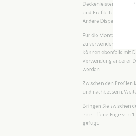
u
Deckenleisten, Rosette
und Profile für indirek
Andere Dispersionsklebs
Für die Montage der De
zu verwenden. Produkt
können ebenfalls mit D
Verwendung anderer Dis
werden.
Zwischen den Profilen l
und nachbessern. Weite
Bringen Sie zwischen 
eine offene Fuge von 1
gefugt.