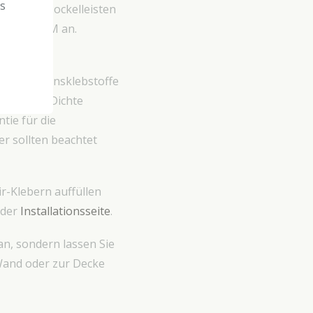
ns
n, Abdecksockelleisten
ecoflair CM an.
 Dispersionsklebstoffe
iedriger Dichte
tie für die
r sollten beachtet
ir-Klebern auffüllen
 der
Installationsseite
.
n, sondern lassen Sie
Wand oder zur Decke