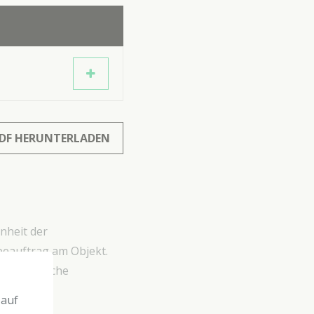
DF HERUNTERLADEN
nheit der
beauftrag am Objekt.
as technische
 auf