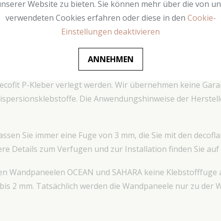
nserer Website zu bieten. Sie können mehr über die von u
n, Designelemente, Wandleisten, Wandpaneele, Sockelleiste
verwendeten Cookies erfahren oder diese in den
Cookie-
te Beleuchtung bringen Sie am besten mit Hilfe des Klebers d
Einstellungen deaktivieren
toffe eignen sich ebenfalls für die Installation.
ckenplatten empfehlen wir Ihnen, statt decoflair CM andere
ANNEHMEN
e aus geschäumtem Polymer und extrudiertem Polymer mit n
ecofit P-Kleber verlegt werden. Wir übernehmen keine Garan
persionsklebstoffe. Die Anwendungshinweise der Herstelle
assen Sie immer eine Fuge von 3 mm, die Sie mit den decofla
re Details zum Verfugen und zur Installation finden Sie auf
den Wandpaneelen OCEAN und SAHARA keine Klebstofffuge a
 bis 2 mm. Tatsächlich werden die Wandpaneele nur zu der 