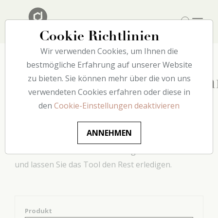
Cookie Richtlinien
Wir verwenden Cookies, um Ihnen die
bestmögliche Erfahrung auf unserer Website
zu bieten. Sie können mehr über die von uns
Kleberverbrauchsrech
verwendeten Cookies erfahren oder diese in
den
Cookie-Einstellungen deaktivieren
Mit diesem praktischen Tool können Sie die Menge
an Klebstoff bestimmen, die Sie für Ihre Projekte
ANNEHMEN
benötigen. Geben Sie einfach den Produktnamen
sowie die zu verarbeitende Menge in Metern ein
und lassen Sie das Tool den Rest erledigen.
Produkt