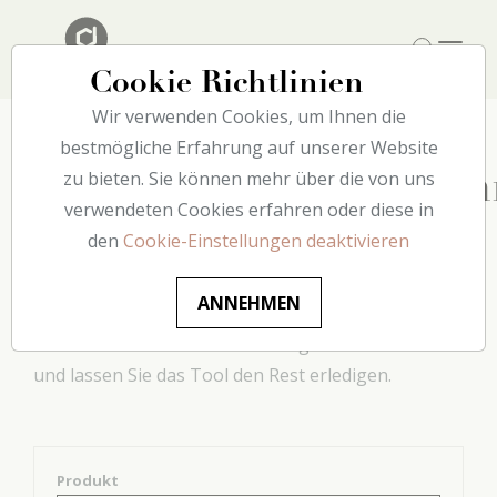
Cookie Richtlinien
Wir verwenden Cookies, um Ihnen die
bestmögliche Erfahrung auf unserer Website
zu bieten. Sie können mehr über die von uns
Kleberverbrauchsrech
verwendeten Cookies erfahren oder diese in
den
Cookie-Einstellungen deaktivieren
Mit diesem praktischen Tool können Sie die Menge
an Klebstoff bestimmen, die Sie für Ihre Projekte
ANNEHMEN
benötigen. Geben Sie einfach den Produktnamen
sowie die zu verarbeitende Menge in Metern ein
und lassen Sie das Tool den Rest erledigen.
Produkt