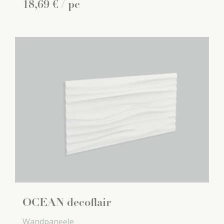
18
,
69
€
/ pc
OCEAN decoflair
Wandpaneele