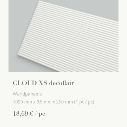
CLOUD XS decoflair
Wandpaneele
1000 mm x
9.5 mm x
250 mm
(1 pc / pc)
18
,
69
€
/ pc