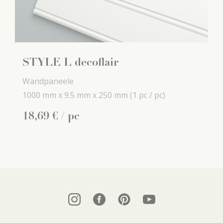
STYLE L decoflair
Wandpaneele
1000 mm x
9.5 mm x
250 mm
(1 pc / pc)
18
,
69
€
/ pc