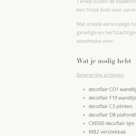
Terwijl buiten de bladere
een frisse look voor uw m
Met enkele eenvoudige han
gezellige en herfstachtige
wandmake-over.
Wat je nodig hebt
Belangrijke artikelen
decoflair CO1 wandli
decoflair F19 wandlij
decoflair C3 plinten
decoflair D8 plafondl
CM500 decoflair lijm
MB2 verstekbak