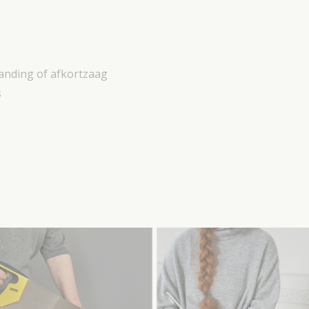
anding of afkortzaag
s
e