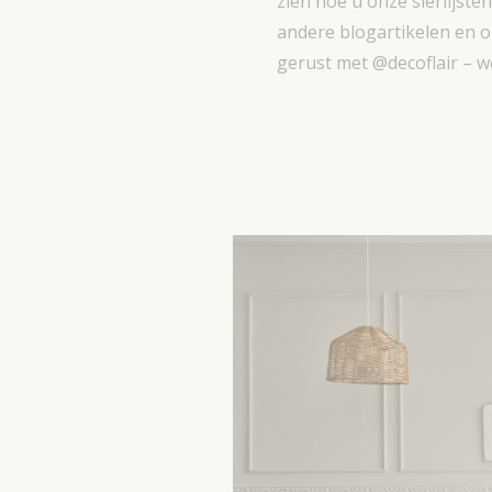
zien hoe u onze sierlijst
andere blogartikelen en 
gerust met @decoflair – we