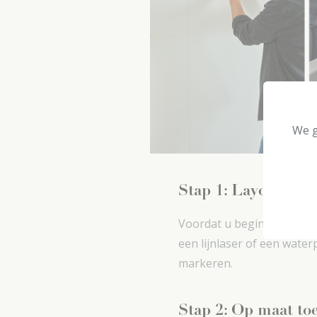
We g
Stap 1: Layout pla
Voordat u begint: control
een lijnlaser of een wate
markeren.
Stap 2: Op maat to