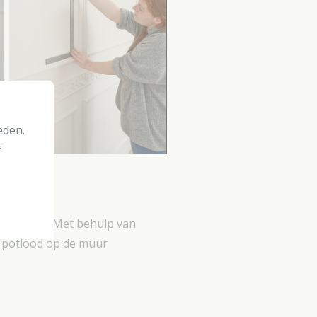
eden.
f
uw muur op. Met behulp van
t potlood op de muur