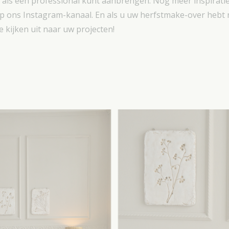
en als een professional kunt aanbrengen. Nog meer inspiratie
op ons Instagram-kanaal. En als u uw herfstmake-over hebt
 kijken uit naar uw projecten!