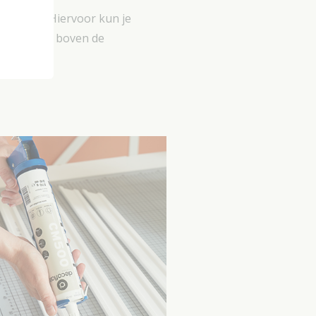
ject hebt. Hiervoor kun je
 je de muur boven de