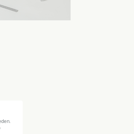
eden.
f