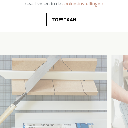
deactiveren in de
cookie-instellingen
al het nodige materiaal en de juiste afmetingen voor het pro
rpas gebruiken en de posities schetsen met een potlood. Als
TOESTAAN
 kun je dat achteraf doen.