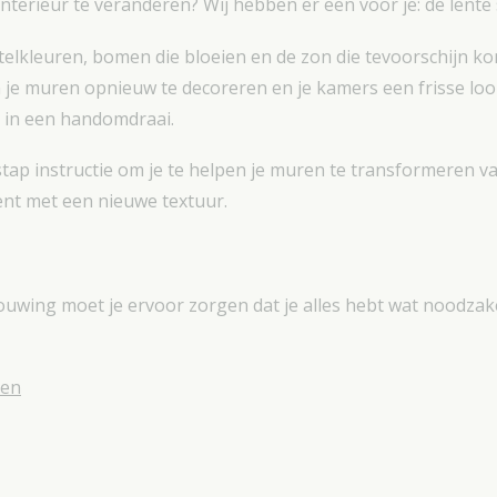
nterieur te veranderen? Wij hebben er een voor je: de lente 
elkleuren, bomen die bloeien en de zon die tevoorschijn kom
 muren opnieuw te decoreren en je kamers een frisse look
it in een handomdraai.
stap instructie om je te helpen je muren te transformeren v
ent met een nieuwe textuur.
uwing moet je ervoor zorgen dat je alles hebt wat noodzakel
len