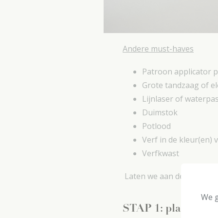
Andere must-haves
Patroon applicator p
Grote tandzaag of el
Lijnlaser of waterpa
Duimstok
Potlood
Verf in de kleur(en) 
Verfkwast
Laten we aan de slag gaa
We g
STAP 1: plan je lay