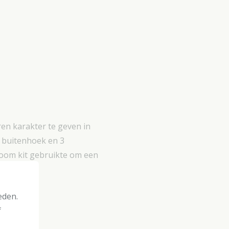
n karakter te geven in
n buitenhoek en 3
oom kit gebruikte om een
eden.
f