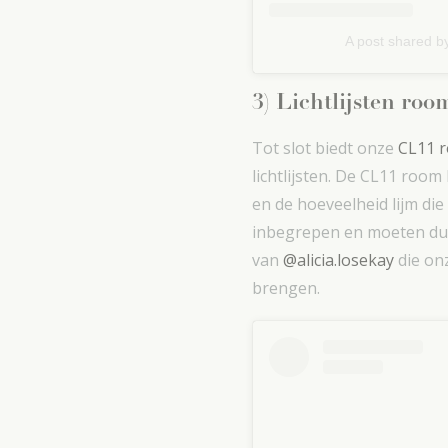
A post shared b
3) Lichtlijsten roo
Tot slot biedt onze
CL11 
lichtlijsten. De CL11 roo
en de hoeveelheid lijm die 
inbegrepen en moeten dus 
van
@alicia.losekay
die on
brengen.