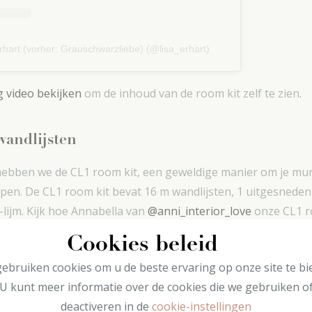
rhart (vorher: Grauschwarzliebe) (@lisa_erhart)
 video bekijken
om de inhoud van de room kit zelf te zien.
wandlijsten
bben we de CL1 room kit, een geweldige manier om je mure
pen. De CL1 room kit bevat 16 m wandlijsten, 1 uitgesnede
lijm. Kijk hoe Annabella van
@anni_interior_love
onze CL1 r
aar hal te geven.
Cookies beleid
ebruiken cookies om u de beste ervaring op onze site te bi
U kunt meer informatie over de cookies die we gebruiken o
deactiveren in de
cookie-instellingen