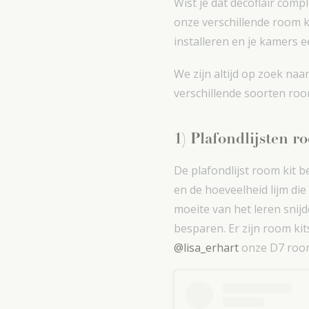
Wist je dat decoflair com
onze verschillende room ki
installeren en je kamers 
We zijn altijd op zoek na
verschillende soorten roo
1) Plafondlijsten r
De plafondlijst room kit 
en de hoeveelheid lijm die
moeite van het leren snijd
besparen. Er zijn room ki
@lisa_erhart
onze D7 room 