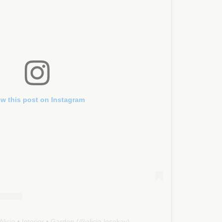
ew this post on Instagram
licia • Interior • Garden (@alicia.losekay)