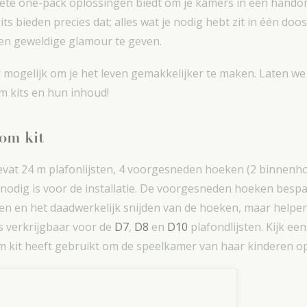
plete one-pack oplossingen biedt om je kamers in een hand
ts bieden precies dat; alles wat je nodig hebt zit in één doo
een geweldige glamour te geven.
ar mogelijk om je het leven gemakkelijker te maken. Laten w
m kits en hun inhoud!
oom kit
bevat 24 m plafonlijsten, 4 voorgesneden hoeken (2 binnen
 nodig is voor de installatie. De voorgesneden hoeken bespar
en en het daadwerkelijk snijden van de hoeken, maar helpen 
ts verkrijgbaar voor de
D7
,
D8
en
D10
plafondlijsten. Kijk ee
kit heeft gebruikt om de speelkamer van haar kinderen op 