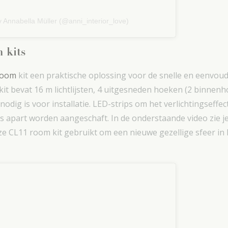
y Annabella Müller (@anni_interior_love)
m kits
room
kit een praktische oplossing voor de snelle en eenvoudi
m kit bevat 16 m lichtlijsten, 4 uitgesneden hoeken (2 binne
nodig is voor installatie. LED-strips om het verlichtingseffect
apart worden aangeschaft. In de onderstaande video zie je 
ze CL11 room kit gebruikt om een nieuwe gezellige sfeer i