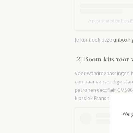
A post shared by Lisa E
Je kunt ook deze
unboxing
2) Room kits voor 
Voor wandtoepassingen he
een paar eenvoudige stap
patronen decoflair CM500-
klassiek Frans tintje aan h
We g