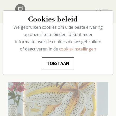
Cookies beleid
We gebruiken cookies om u de beste ervaring
op onze site te bieden. U kunt meer
Creëer een echt wow-effect –
informatie over de cookies die we gebruiken
of deactiveren in de
cookie-instellingen
combineer behang +
wandlijst! Maar hoe?
TOESTAAN