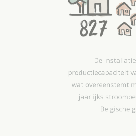
De installati
productiecapaciteit 
wat overeenstemt m
jaarlijks stroomb
Belgische 