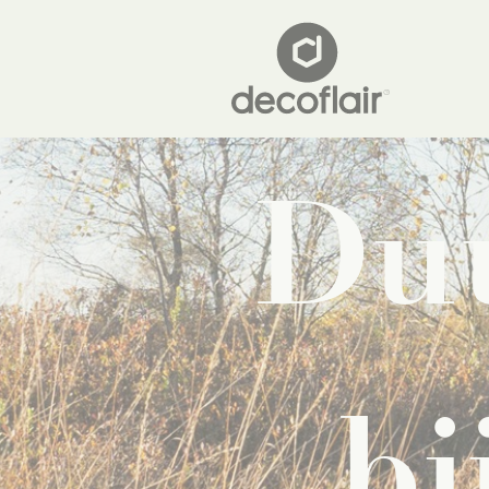
Du
bi