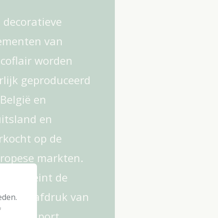
 decoratieve
ementen van
coflair worden
rlijk geproduceerd
 België en
itsland en
rkocht op de
ropese markten.
t verkleint de
2-voetafdruk van
eden.
f
n transport.