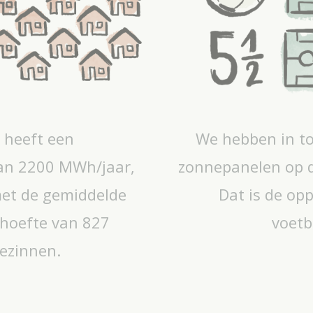
e heeft een
We hebben in to
van 2200 MWh/jaar,
zonnepanelen op d
et de gemiddelde
Dat is de op
ehoefte van 827
voetb
gezinnen.