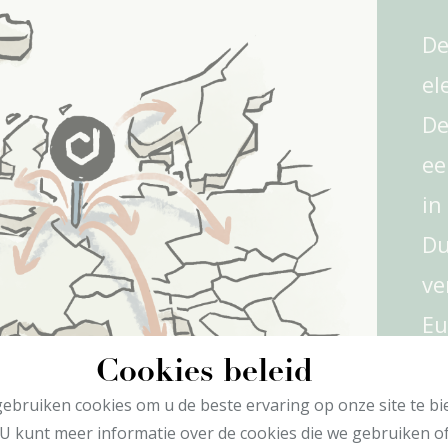
De
el
De
ee
in
Du
ve
Eu
Da
Cookies beleid
CO
ebruiken cookies om u de beste ervaring op onze site te bi
U kunt meer informatie over de cookies die we gebruiken o
hu