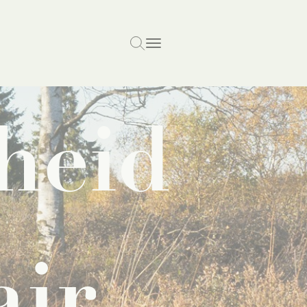
heid
air