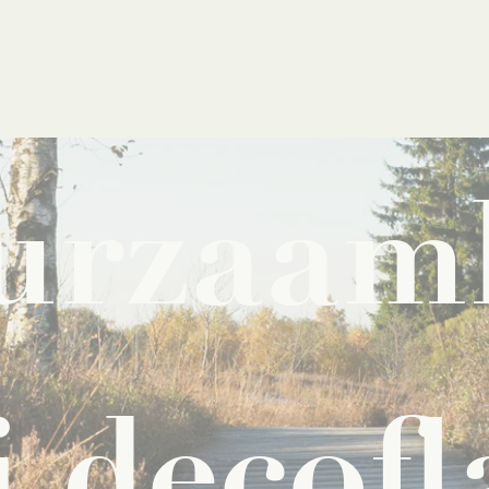
urzaam
j
decofl