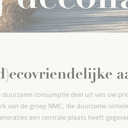
d)ecovriendelijke 
duurzame consumptie deel uit van uw prior
erk van de groep NMC, die duurzame ontwikk
neraties een centrale plaats heeft gegeven 