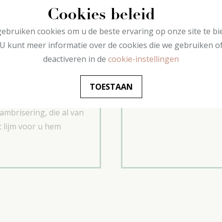
e hoogte toegesneden.
Cookies beleid
projecten dus.
ebruiken cookies om u de beste ervaring op onze site te bi
L13 wandlijsten en de
U kunt meer informatie over de cookies die we gebruiken o
 ronden.
deactiveren in de
cookie-instellingen
t van duurzaam
t hoge dichtheid
TOESTAAN
wel stootvast en 100%
ambrisering, die al van
t lijm voor u hem