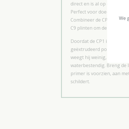
direct en is al op de ideal
Perfect voor doe-het-zelf-
We g
Combineer de CP1 met de C
C9 plinten om de look af te
Doordat de CP1 is gemaak
geëxtrudeerd polymeer me
weegt hij weinig, maar is 
waterbestendig. Breng de l
primer is voorzien, aan me
schildert.