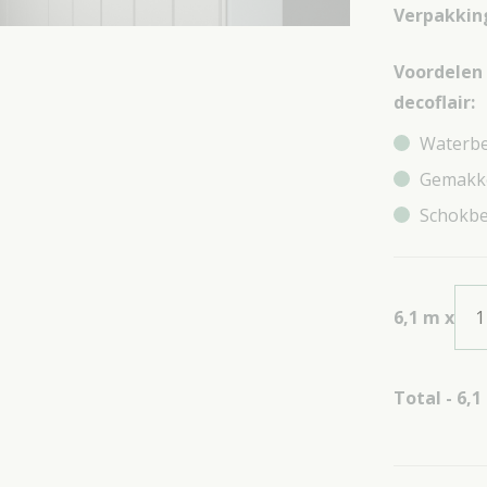
Verpakkin
Voordelen
decoflair:
Waterbe
Gemakkel
Schokbe
6,1
m x
Total -
6,1