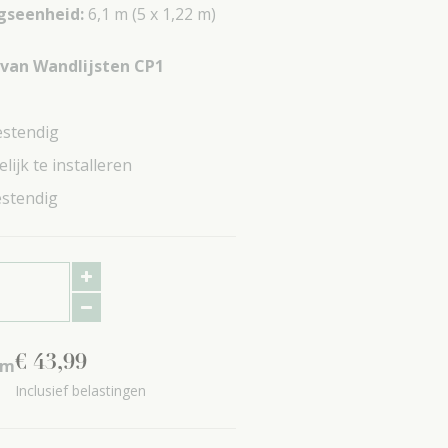
gseenheid:
6,1 m
(5 x 1,22 m)
 van Wandlijsten CP1
stendig
ijk te installeren
stendig
€
43
,
99
m
Inclusief belastingen