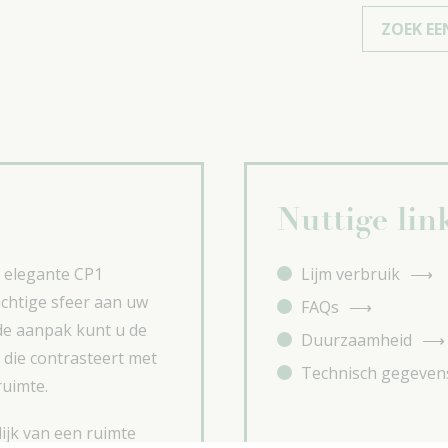
ZOEK E
Nuttige lin
e elegante CP1
Lijm verbruik
chtige sfeer aan uw
FAQs
de aanpak kunt u de
Duurzaamheid
 die contrasteert met
Technisch gegeven
ruimte.
lijk van een ruimte