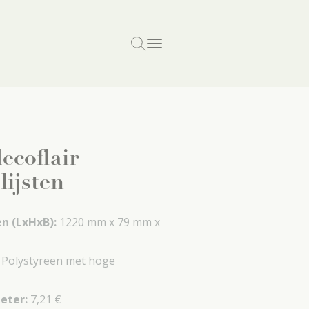
ecoflair
ijsten
n (LxHxB):
1220 mm x
79 mm x
:
Polystyreen met hoge
meter:
7,21 €