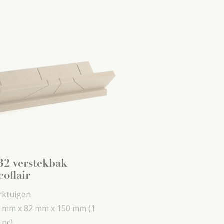
2 verstekbak
coflair
ktuigen
 mm x
82 mm x
150 mm
(1
 pc)