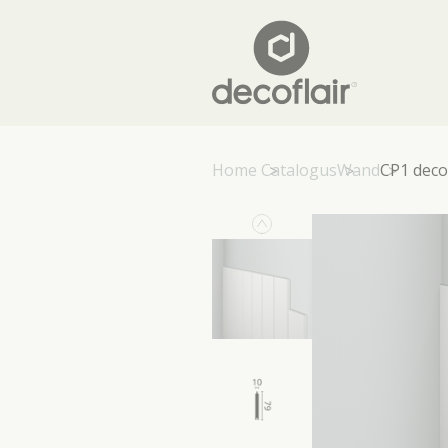
Home
Catalogus
Wand
CP1 decof