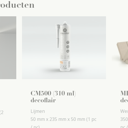
roducten
CM500 (310 ml)
MB
decoflair
de
Lijmen
Wer
(2
50 mm x
235 mm x
50 mm
(1 pc
350
/ pc)
pc /