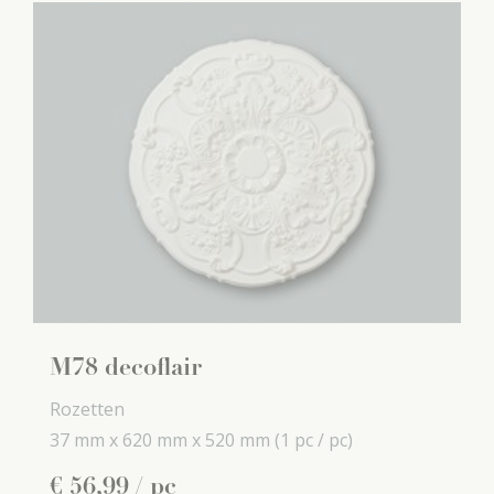
M78 decoflair
Rozetten
37 mm x
620 mm x
520 mm
(1 pc / pc)
€
56
,
99
/ pc