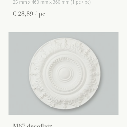
25 mm x
460 mm x
360 mm
(1 pc / pc)
€
28
,
89
/ pc
M67 decoflair