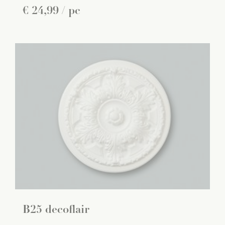
€
24
,
99
/ pc
B25 decoflair