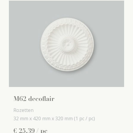
M62 decoflair
Rozetten
32 mm x
420 mm x
320 mm
(1 pc / pc)
€
25
,
39
/ pc