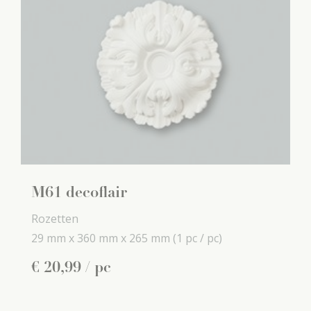
M61 decoflair
Rozetten
29 mm x
360 mm x
265 mm
(1 pc / pc)
€
20
,
99
/ pc