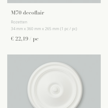
M70 decoflair
Rozetten
34 mm x
360 mm x
265 mm
(1 pc / pc)
€
22
,
19
/ pc