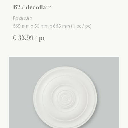
B27 decoflair
Rozetten
665 mm x
50 mm x
665 mm
(1 pc / pc)
€
35
,
99
/ pc