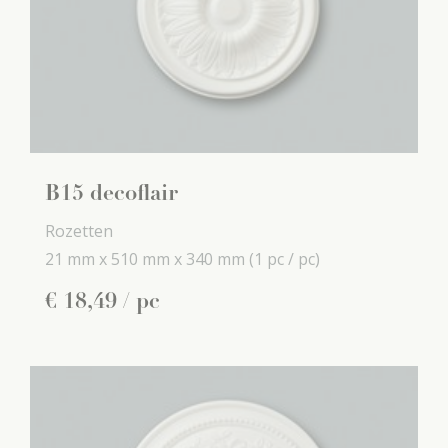
B15 decoflair
Rozetten
21 mm x
510 mm x
340 mm
(1 pc / pc)
€
18
,
49
/ pc