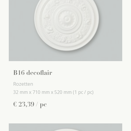
B16 decoflair
Rozetten
32 mm x
710 mm x
520 mm
(1 pc / pc)
€
23
,
39
/ pc