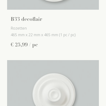
B33 decoflair
Rozetten
465 mm x
22 mm x
465 mm
(1 pc / pc)
€
25
,
99
/ pc