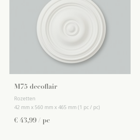
M75 decoflair
Rozetten
42 mm x
560 mm x
465 mm
(1 pc / pc)
€
43
,
99
/ pc