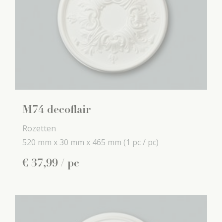
M74 decoflair
Rozetten
520 mm x
30 mm x
465 mm
(1 pc / pc)
€
37
,
99
/ pc