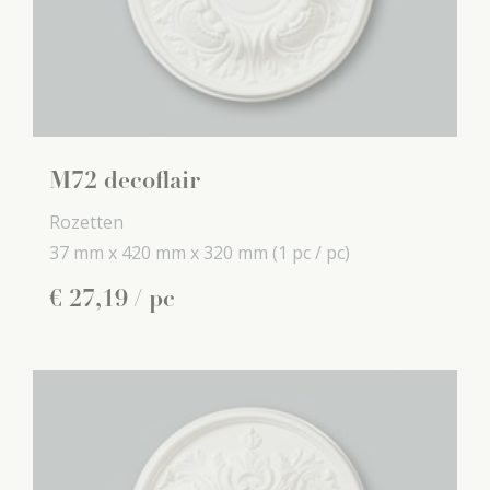
M72 decoflair
Rozetten
37 mm x
420 mm x
320 mm
(1 pc / pc)
€
27
,
19
/ pc