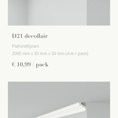
D21 decoflair
Plafondlijsten
2000 mm x
30 mm x
30 mm
(4 m / pack)
€
10
,
99
/ pack