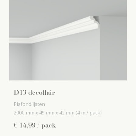
D13 decoflair
Plafondlijsten
2000 mm x
49 mm x
42 mm
(4 m / pack)
€
14
,
99
/ pack