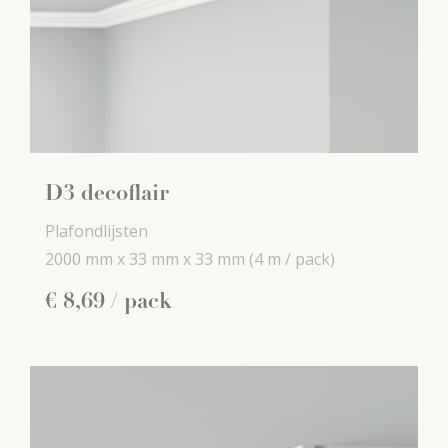
D3 decoflair
Plafondlijsten
2000 mm x
33 mm x
33 mm
(4 m / pack)
€
8
,
69
/ pack