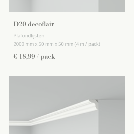
D20 decoflair
Plafondlijsten
2000 mm x
50 mm x
50 mm
(4 m / pack)
€
18
,
99
/ pack