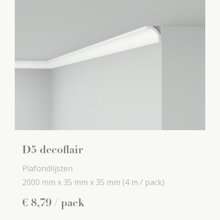
D5 decoflair
Plafondlijsten
2000 mm x
35 mm x
35 mm
(4 m / pack)
€
8
,
79
/ pack