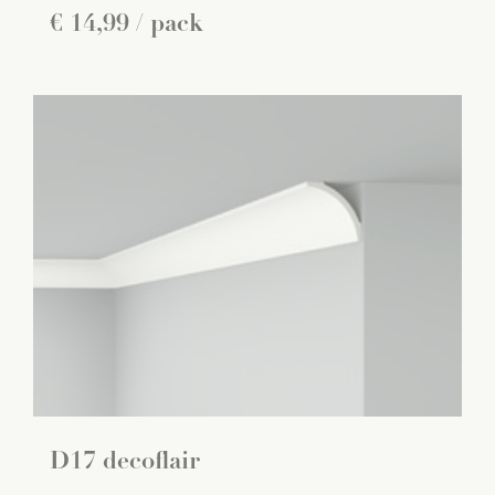
€
14
,
99
/ pack
D17 decoflair