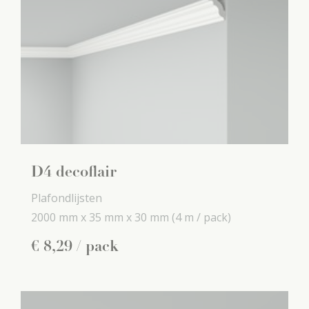
D4 decoflair
Plafondlijsten
2000 mm x
35 mm x
30 mm
(4 m / pack)
€
8
,
29
/ pack