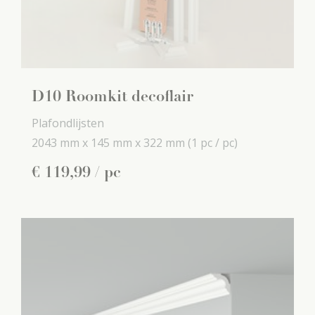
D10 Roomkit decoflair
Plafondlijsten
2043 mm x
145 mm x
322 mm
(1 pc / pc)
€
119
,
99
/ pc