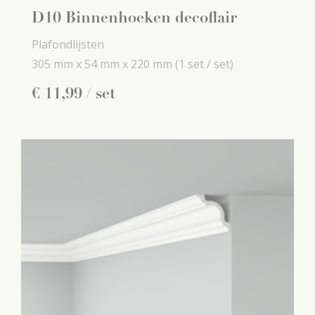
D10 Binnenhoeken decoflair
Plafondlijsten
305 mm x
54 mm x
220 mm
(1 set / set)
€
11
,
99
/ set