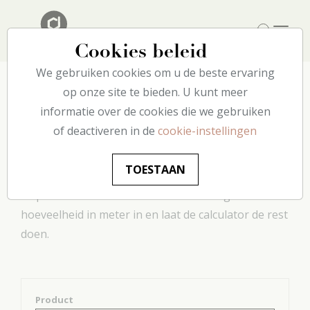
Cookies beleid
We gebruiken cookies om u de beste ervaring
op onze site te bieden. U kunt meer
informatie over de cookies die we gebruiken
Lijmverbruik
of deactiveren in de
cookie-instellingen
Deze praktische tool berekent hoeveel lijm u nodig
TOESTAAN
hebt om uw projecten te realiseren. Voer gewoon
de productreferentie en de aan te brengen
hoeveelheid in meter in en laat de calculator de rest
doen.
Product