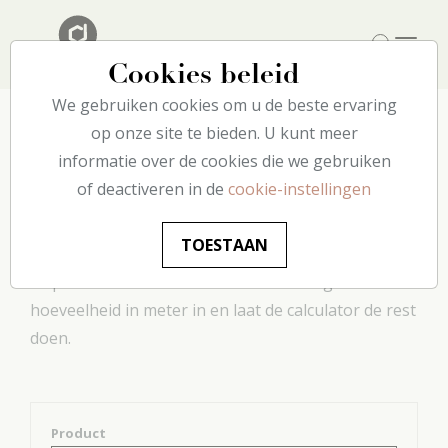
Cookies beleid
We gebruiken cookies om u de beste ervaring
op onze site te bieden. U kunt meer
informatie over de cookies die we gebruiken
Lijmverbruik
of deactiveren in de
cookie-instellingen
Deze praktische tool berekent hoeveel lijm u nodig
TOESTAAN
hebt om uw projecten te realiseren. Voer gewoon
de productreferentie en de aan te brengen
hoeveelheid in meter in en laat de calculator de rest
doen.
Product