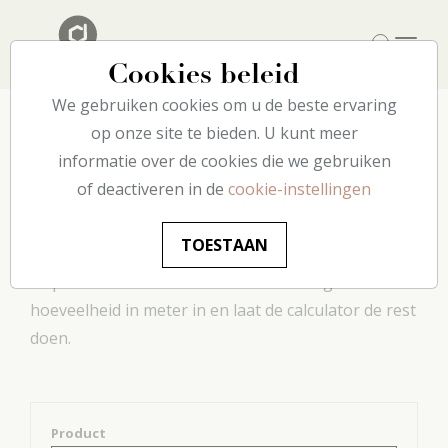
Cookies beleid
We gebruiken cookies om u de beste ervaring
op onze site te bieden. U kunt meer
informatie over de cookies die we gebruiken
Lijmverbruik
of deactiveren in de
cookie-instellingen
Deze praktische tool berekent hoeveel lijm u nodig
TOESTAAN
hebt om uw projecten te realiseren. Voer gewoon
de productreferentie en de aan te brengen
hoeveelheid in meter in en laat de calculator de rest
doen.
Product