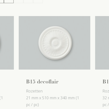
B15 decoflair
B1
Rozetten
Roz
(1
21 mm x
510 mm x
340 mm
(1
32 
pc / pc)
pc /