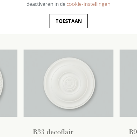
(1
420 mm x
35 mm x
420 mm
(1
445
deactiveren in de
cookie-instellingen
pc / pc)
pc /
TOESTAAN
€
24
,
99
/ pc
€
B33 decoflair
B9