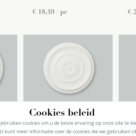
€
18
,
49
/ pc
€
Cookies beleid
B23 decoflair
B2
ebruiken cookies om u de beste ervaring op onze site te bi
Rozetten
Roz
U kunt meer informatie over de cookies die we gebruiken o