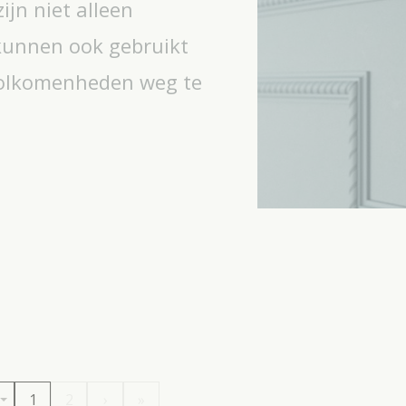
jn niet alleen
 kunnen ook gebruikt
olkomenheden weg te
1
2
›
»