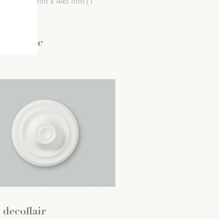
 mm x
26 mm x
445 mm
(1
 pc)
25
,
99
/ pc
 decoflair