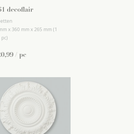
1 decoflair
etten
mm x
360 mm x
265 mm
(1
 pc)
20
,
99
/ pc