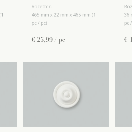
Rozetten
Roz
(1
465 mm x
22 mm x
465 mm
(1
36 
pc / pc)
pc /
€
25
,
99
/ pc
€