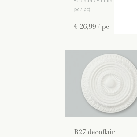
500 mm x
51 mm x
500 mm
pc / pc)
€
26
,
99
/ pc
B27 decoflair