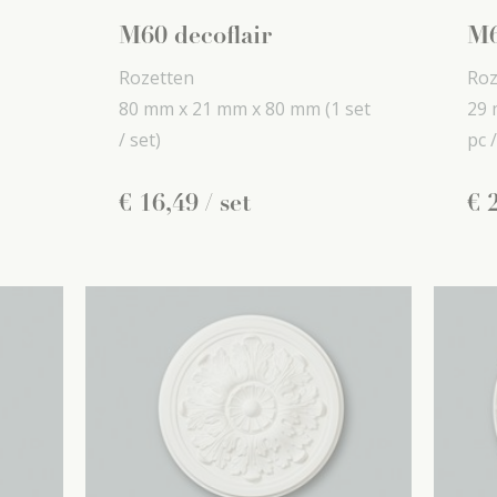
M60 decoflair
M6
Rozetten
Roz
80 mm x
21 mm x
80 mm
(1 set
29 
/ set)
pc /
€
16
,
49
/ set
€