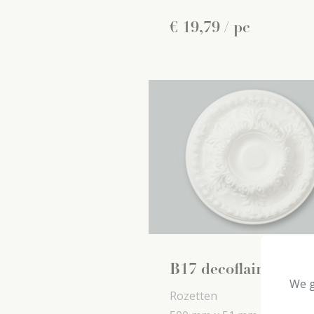
€
19
,
79
/ pc
B17 decoflair
We g
Rozetten