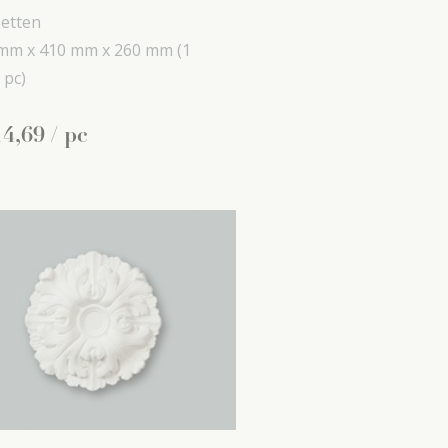
etten
mm x
410 mm x
260 mm
(1
 pc)
14
,
69
/ pc