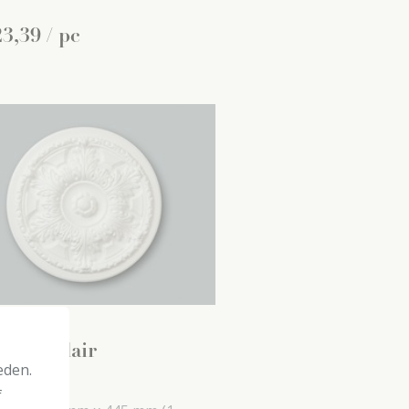
23
,
39
/ pc
5 decoflair
eden.
etten
f