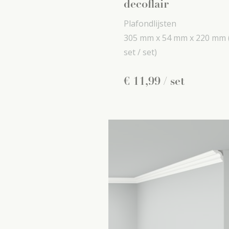
decoflair
Plafondlijsten
305 mm x
54 mm x
220 mm
set / set)
€
11
,
99
/ set