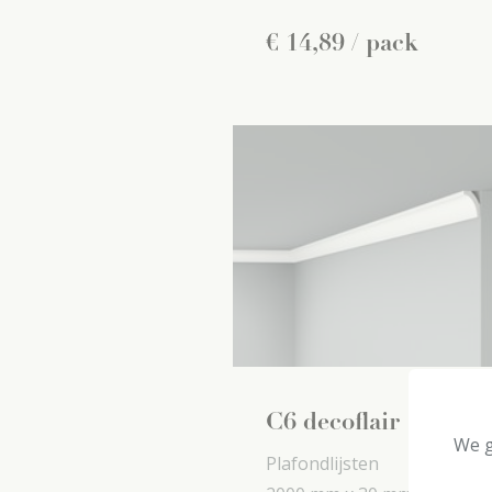
€
14
,
89
/ pack
C6 decoflair
We g
Plafondlijsten