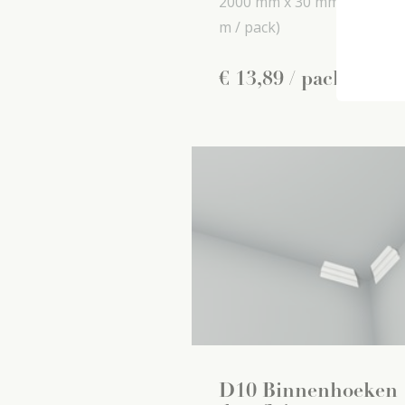
2000 mm x
30 mm x
20 mm
m / pack)
€
13
,
89
/ pack
D10 Binnenhoeken