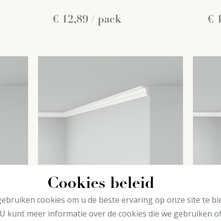
€
12
,
89
/ pack
€
Cookies beleid
D0 decoflair
D1
ebruiken cookies om u de beste ervaring op onze site te bi
Plafondlijsten
Pla
U kunt meer informatie over de cookies die we gebruiken o