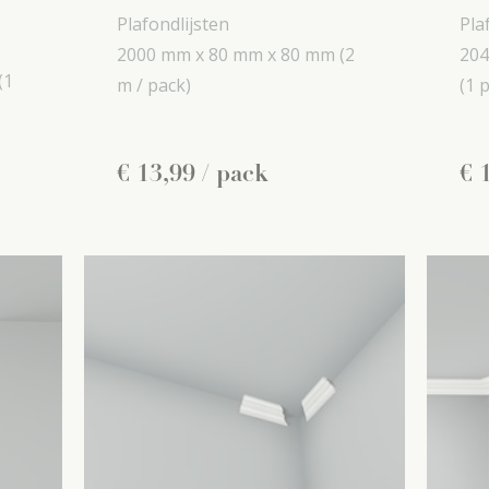
Plafondlijsten
Pla
2000 mm x
80 mm x
80 mm
(2
204
(1
m / pack)
(1 p
€
13
,
99
/ pack
€