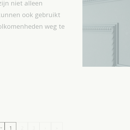
jn niet alleen
 kunnen ook gebruikt
olkomenheden weg te
1
2
3
›
»