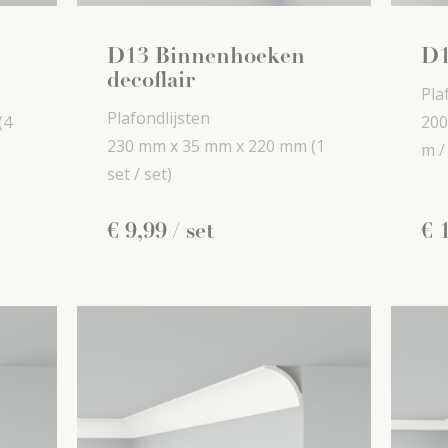
D13 Binnenhoeken
D1
decoflair
Pla
Plafondlijsten
(4
200
230 mm x
35 mm x
220 mm
(1
m /
set / set)
€
9
,
99
/ set
€