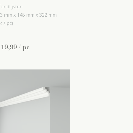
fondlijsten
3 mm x
145 mm x
322 mm
c / pc)
119
,
99
/ pc