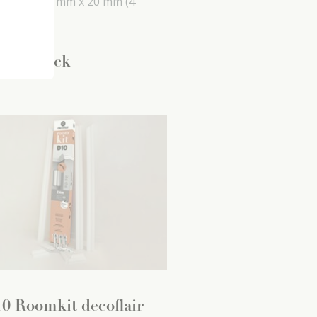
0 mm x
20 mm x
20 mm
(4
 pack)
6
,
99
/ pack
0 Roomkit decoflair