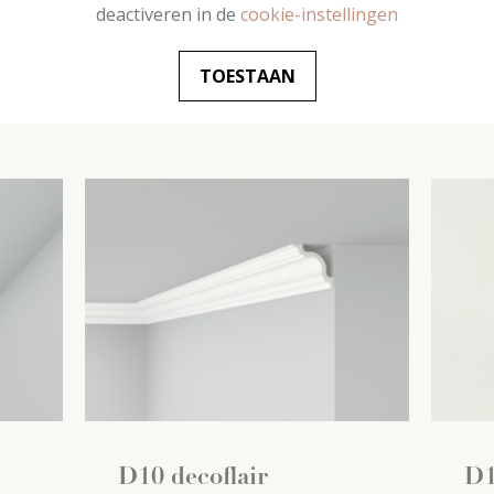
(4
2000 mm x
25 mm x
20 mm
(4
200
deactiveren in de
cookie-instellingen
m / pack)
m /
TOESTAAN
€
7
,
19
/ pack
€
D10 decoflair
D1