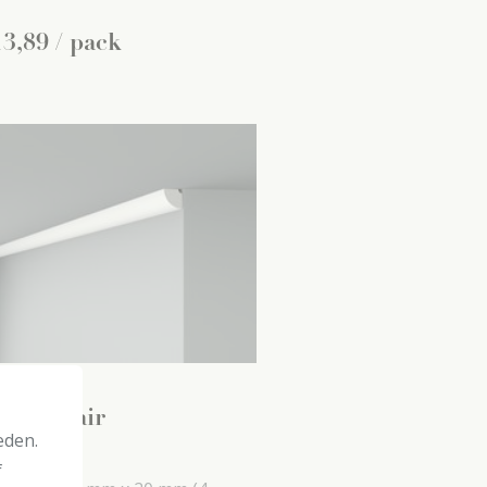
13
,
89
/ pack
 decoflair
eden.
fondlijsten
f