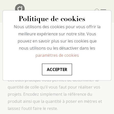
Politique de cookies
Nous utilisons des cookies pour vous offrir la
meilleure expérience sur notre site. Vous
pouvez en savoir plus sur les cookies que
Calculateur de
nous utilisons ou les désactiver dans les
consommation de
paramètres de cookies
colle
ACCEPTER
Cet outil pratique vous permet de déterminer la
quantité de colle qu’il vous faut pour réaliser vos
projets. Encodez simplement la référence du
produit ainsi que la quantité à poser en mètres et
laissez l’outil faire le reste.