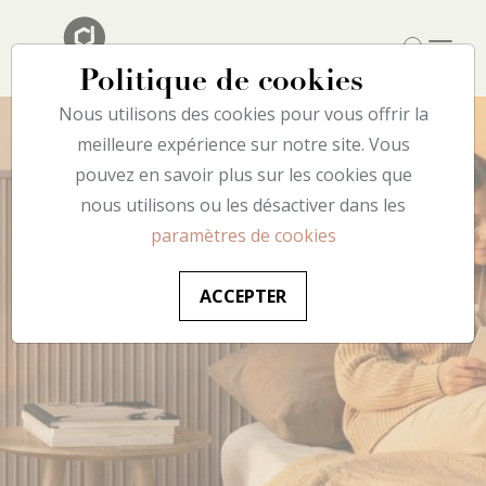
Politique de cookies
Nous utilisons des cookies pour vous offrir la
meilleure expérience sur notre site. Vous
pouvez en savoir plus sur les cookies que
nous utilisons ou les désactiver dans les
Apportez de la
Nous plaçons le
paramètres de cookies
Découvrez l’univers
Décorer votre
lumière à votre
bien-être et la
ACCEPTER
decoflair dans nos
intérieur n'a jamais
intérieur
protection de
articles.
été aussi facile.
l'environnement au
EN SAVOIR PLUS
centre de nos
VERS LE BLOG
INSTALLATION
actions.