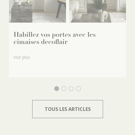
Habillez vos portes avec les
R
cimaises decoflair
c
c
Voir plus
Vo
TOUS LES ARTICLES