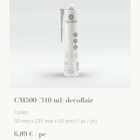
CM500 (310 ml) decoflair
Colles
50 mm x
235 mm x
50 mm
(1 pc / pc)
6
,
89
€
/ pc