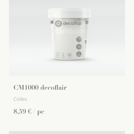
CM1000 decoflair
Colles
8
,
59
€
/ pc