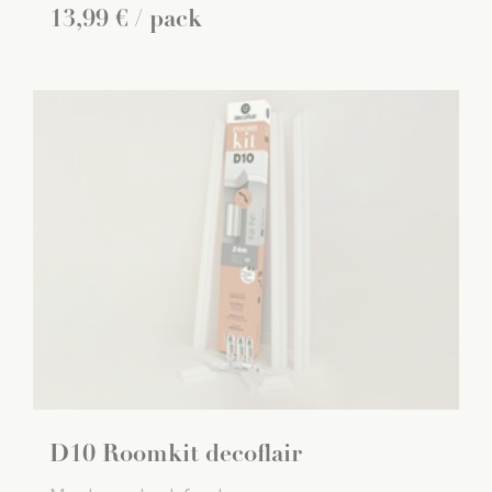
13
,
99
€
/ pack
D10 Roomkit decoflair