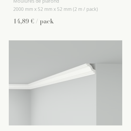
Moulures de plafond
2000 mm x
52 mm x
52 mm
(2 m / pack)
14
,
89
€
/ pack