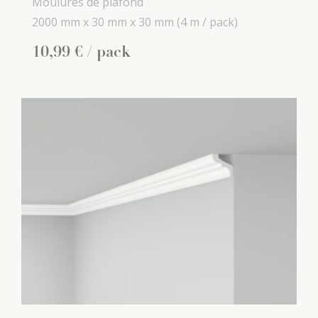
Moulures de plafond
2000 mm x
30 mm x
30 mm
(4 m / pack)
10
,
99
€
/ pack