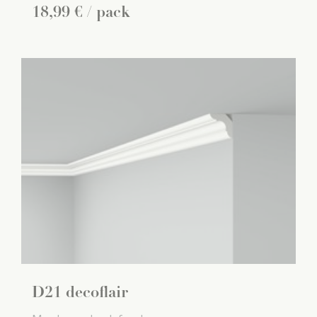
18
,
99
€
/ pack
D21 decoflair