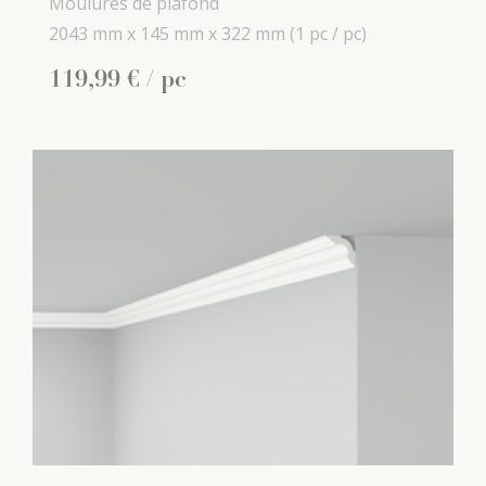
Moulures de plafond
2043 mm x
145 mm x
322 mm
(1 pc / pc)
119
,
99
€
/ pc