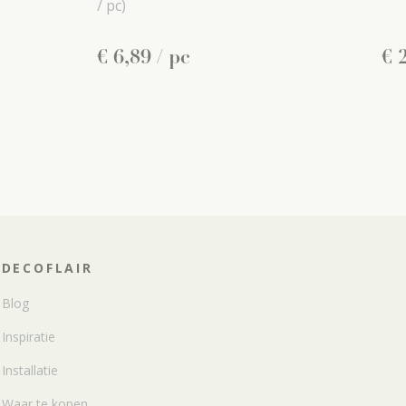
/ pc)
€
6
,
89
/ pc
€
DECOFLAIR
Blog
Inspiratie
Installatie
Waar te kopen