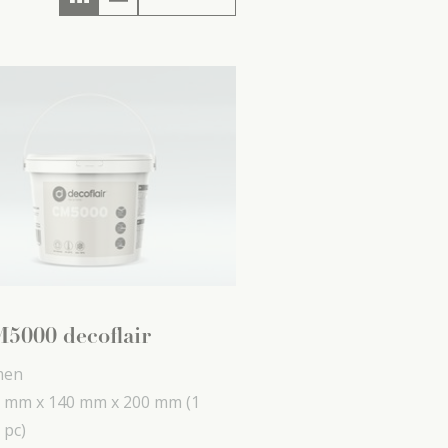
5000 decoflair
men
 mm x
140 mm x
200 mm
(1
 pc)