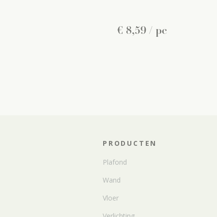
€
8
,
59
/ pc
PRODUCTEN
Plafond
Wand
Vloer
Verlichting