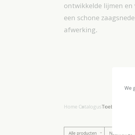
ontwikkelde lijmen en
een schone zaagsnede 
afwerking.
We g
Home
Catalogus
Toebehoren
Alle producten
Naam [A-Z]