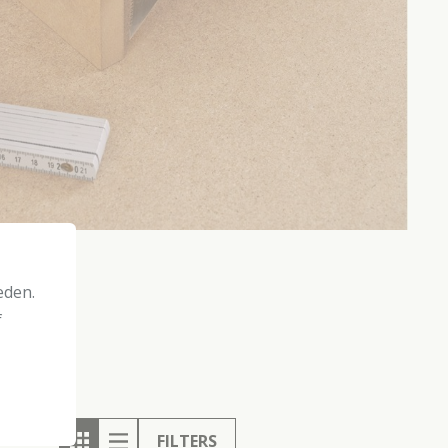
eden.
f
FILTERS