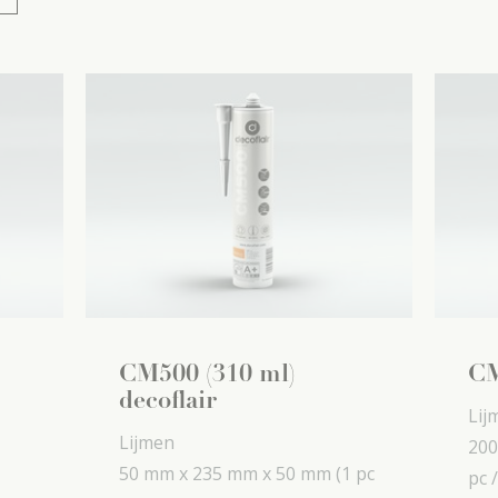
CM500 (310 ml)
CM
decoflair
Lij
Lijmen
200
50 mm x
235 mm x
50 mm
(1 pc
pc /